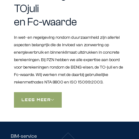
TOjuli
en Fc-waarde
In wet- en regelgeving rondom duurzaamheid zijn allerlei
aspecten belangrijk die de invloed van zonwering op
energieverbruik en binnenklimaat uitdrukken in concrete
berekeningen. Bij PZN hebben we alle expertise aan boord
voor berekeningen rondom de BENG-eisen, de TO-juli en de
Fc-waarde. Wij werken met de daarbij gebruikelijke
rekenmethodes NTA 8800 en ISO 15099:2003.
LEES MEER
BIM-service