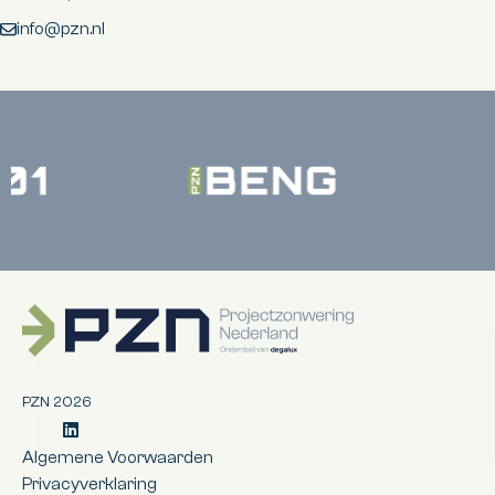
info@pzn.nl
Terug naar de startpagina
PZN 2026
@ProjectZonweringNederland
Algemene Voorwaarden
Privacyverklaring