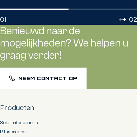
01
02
Benieuwd naar de
mogelijkheden? We helpen u
graag verder!
NEEM CONTACT OP
Producten
Solar-ritsscreens
Ritsscreens