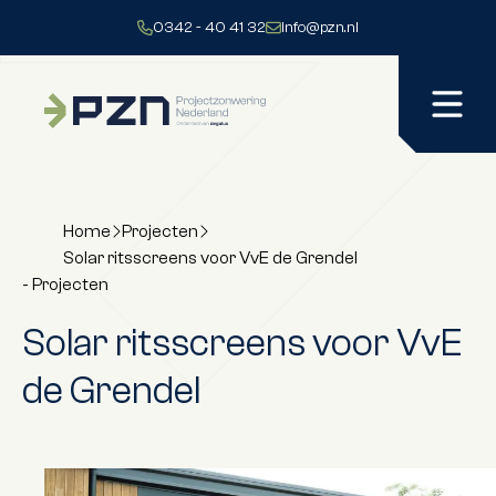
Direct naar content
0342 - 40 41 32
info@pzn.nl
Menu
Terug naar de startpagina
Home
Projecten
Solar ritsscreens voor VvE de Grendel
-
Projecten
Solar ritsscreens voor VvE
de Grendel