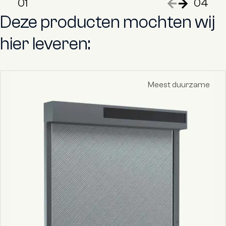
01
04
Vorige slide
Volgende sl
Deze producten mochten wij
hier leveren:
Meest duurzame