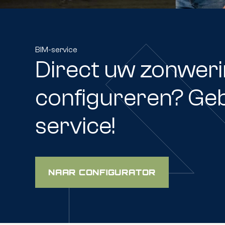
BIM-service
Direct uw zonwer
configureren? Geb
service!
NAAR CONFIGURATOR