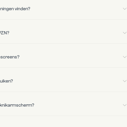
eningen vinden?
bestek & tekeningen
 PZN?
sscreens?
hier
luiken?
n knikarmscherm?