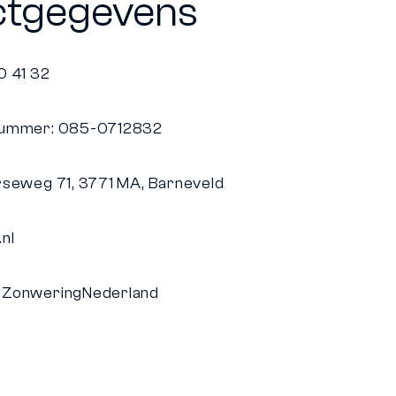
ctgegevens
0 41 32
nummer: 085-0712832
rseweg 71, 3771 MA, Barneveld
nl
tZonweringNederland