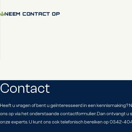
NEEM CONTACT OP
Contact
Heeft u vragen of bent u geïnteresseerd in een kennismaking?
ons op via het onderstaande contactformulier. Dan ontvangt u s
onze experts. U kunt ons ook telefonisch bereiken op 0342-404