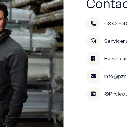
Conta
0342 - 4
Service
Harselaa
info@pzn.
@Projec