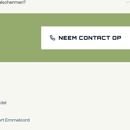
valschermen?
NEEM CONTACT OP
ndel
oort Emmeloord