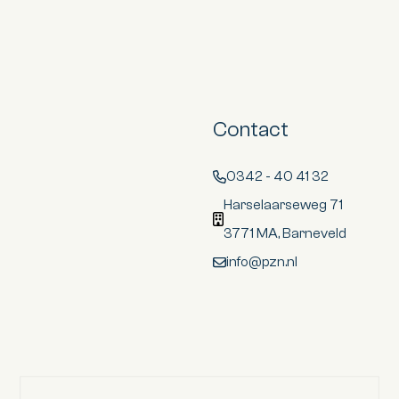
Contact
0342 - 40 41 32
Harselaarseweg 71
3771 MA, Barneveld
info@pzn.nl