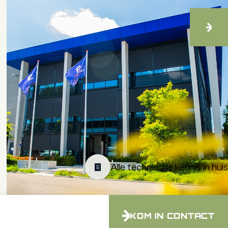
Blog
Zonwering kantoor voor een
aangename werkplek
Alle technische kennis in huis
KOM IN CONTACT