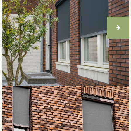
Blog
TO-juli: wat is het en hoe helpt
zonwering erbij?