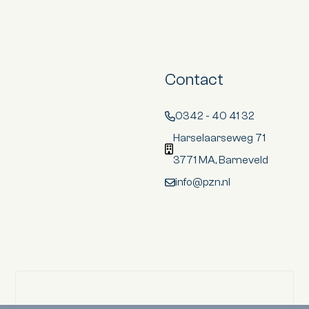
Contact
0342 - 40 41 32
Harselaarseweg 71
3771 MA, Barneveld
info@pzn.nl