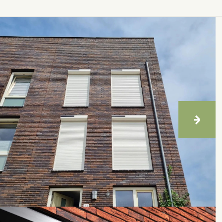
Voldoen aan de TO-juli met
projectzonwering