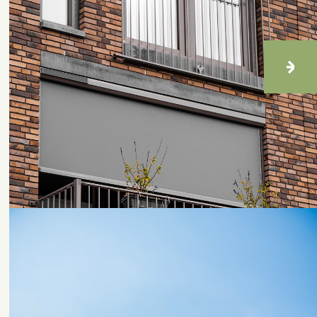
Blog
De voordelen van ons Veozip
screendoek