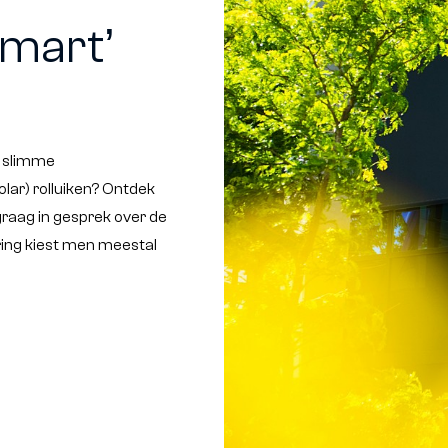
smart’
u slimme
lar) rolluiken? Ontdek
graag in gesprek over de
ring kiest men meestal