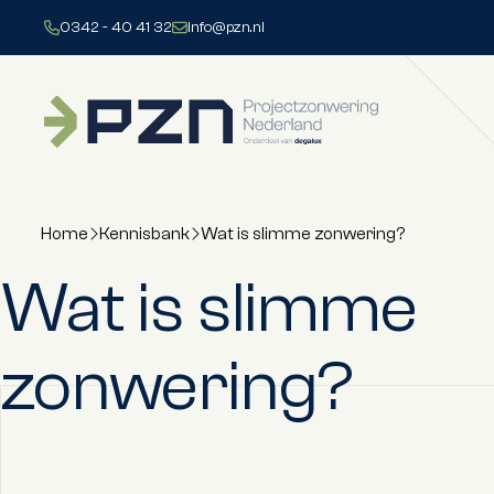
Direct naar content
0342 - 40 41 32
info@pzn.nl
Terug naar de startpagina
Home
Kennisbank
Wat is slimme zonwering?
Wat is slimme
zonwering?