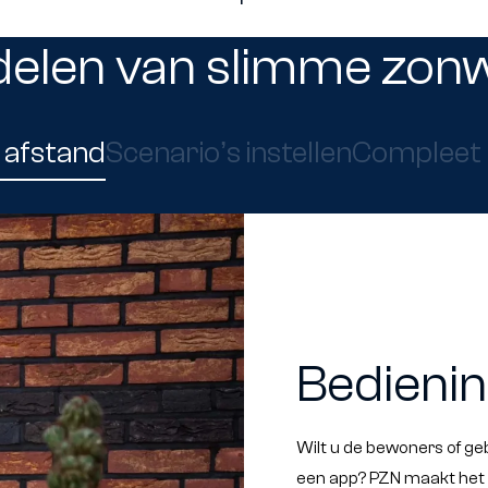
elen van slimme zon
 afstand
Scenario’s instellen
Compleet 
Bedienin
Wilt u de bewoners of ge
een app? PZN maakt het 