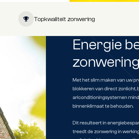
Topkwaliteit zonwering
Energie b
zonwerin
Met het slim maken van uw pro
blokkeren van direct zonlicht,
ariconditioningsystemen mind
binnenklimaat te behouden.
Dit resulteert in energiebespa
treedt de zonwering in werking.